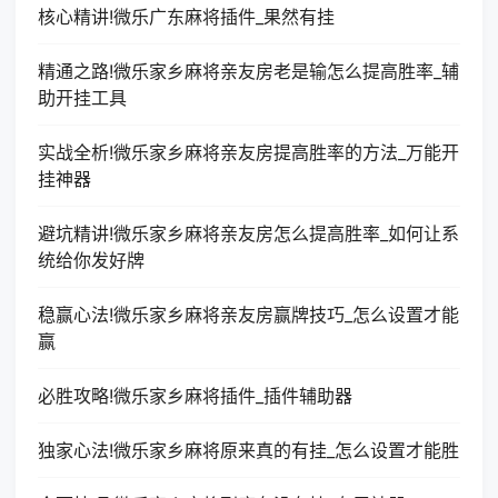
核心精讲!微乐广东麻将插件_果然有挂
精通之路!微乐家乡麻将亲友房老是输怎么提高胜率_辅
助开挂工具
实战全析!微乐家乡麻将亲友房提高胜率的方法_万能开
挂神器
避坑精讲!微乐家乡麻将亲友房怎么提高胜率_如何让系
统给你发好牌
稳赢心法!微乐家乡麻将亲友房赢牌技巧_怎么设置才能
赢
必胜攻略!微乐家乡麻将插件_插件辅助器
独家心法!微乐家乡麻将原来真的有挂_怎么设置才能胜