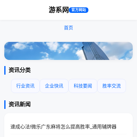
游系网
官方网站
首页
资讯分类
行业资讯
企业快讯
科技要闻
胜率交流
资讯新闻
速成心法!微乐广东麻将怎么提高胜率_通用辅牌器