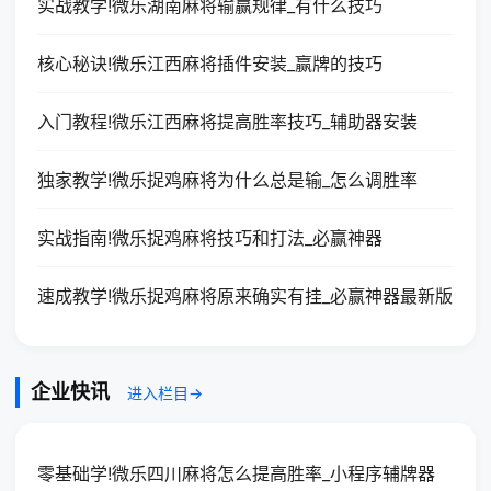
实战教学!微乐湖南麻将输赢规律_有什么技巧
核心秘诀!微乐江西麻将插件安装_赢牌的技巧
入门教程!微乐江西麻将提高胜率技巧_辅助器安装
独家教学!微乐捉鸡麻将为什么总是输_怎么调胜率
实战指南!微乐捉鸡麻将技巧和打法_必赢神器
速成教学!微乐捉鸡麻将原来确实有挂_必赢神器最新版
企业快讯
进入栏目→
零基础学!微乐四川麻将怎么提高胜率_小程序辅牌器