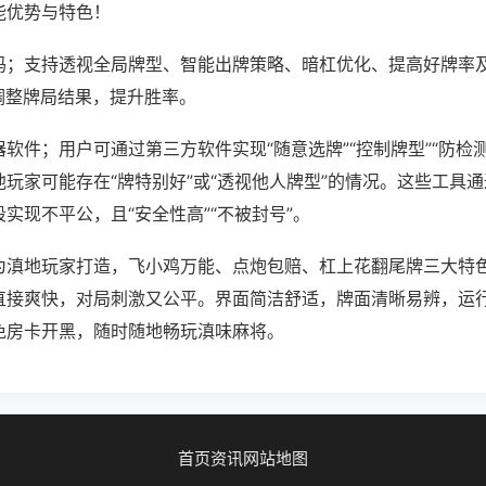
能优势与特色！
吗；支持透视全局牌型、智能出牌策略、暗杠优化、提高好牌率
调整牌局结果，提升胜率。
软件；用户可通过第三方软件实现“随意选牌”“控制牌型”“防检
玩家可能存在“牌特别好”或“透视他人牌型”的情况。这些工具
实现不平公，且“安全性高”“不被封号”。
为滇地玩家打造，飞小鸡万能、点炮包赔、杠上花翻尾牌三大特
直接爽快，对局刺激又公平。界面简洁舒适，牌面清晰易辨，运
免房卡开黑，随时随地畅玩滇味麻将。
首页
资讯
网站地图