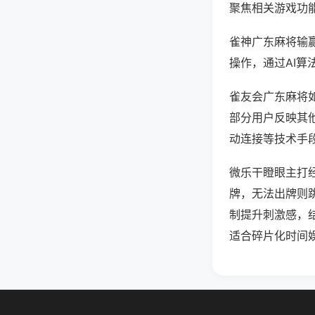
聚焦相关游戏功
雀神广东麻将输
操作，通过AI算
雀友会广东麻将如
部分用户反映其他
动连接等技术手段
微乐干瞪眼主打
牌，无法出牌则
制提升刺激感，
适合碎片化时间