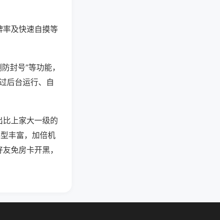
牌率及快速自摸等
测防封号”等功能，
通过后台运行、自
出比上家大一级的
牌型丰富，加倍机
好友免房卡开黑，