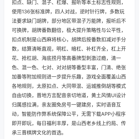
扣点、缺门、混子、杠爆、报听等本土标志性规则，
使用136张标准牌，四人对战，逆时针行牌，多数玩
法要求缺门胡牌，部分地区带混子万能牌，报听后不
可换牌，胡牌番数翻倍，极大提升策略性与公平性，
扣点机制是山西麻将核心，胡牌后按番数扣减对手分
数，结算清晰直观，明杠、暗杠、补杠齐全，杠上开
花、抢杠胡、海底捞月等高番牌型刺激过瘾，清一
色、混一色、七对、对对胡等番型丰富，门清、绝张
加番等附加规则进一步提升乐趣，游戏全面覆盖山西
各地规则，太原扣点、大同带混、运城推倒胡等模式
自由切换，晋地方言配音亲切地道，黄土风情UI设计
归属感拉满，亲友圈免房号一键建房，实时语音互
动，智能防作弊系统保障公平，无需下载APP小程序
即开即玩，每日福利丰厚，是山西老乡线上约局、传
承三晋棋牌文化的首选。