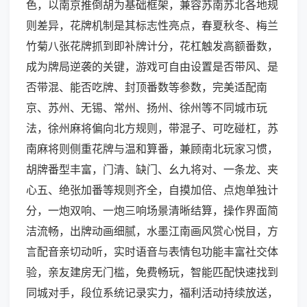
色，以南京推倒胡为基础框架，兼容苏南苏北各地规
则差异，花牌机制是其标志性亮点，春夏秋冬、梅兰
竹菊八张花牌抓到即补牌计分，花杠触发高额番数，
成为牌局逆袭的关键，游戏可自由设置是否带风、是
否带混、能否吃牌、封顶番数等参数，完美适配南
京、苏州、无锡、常州、扬州、徐州等不同城市玩
法，徐州麻将偏向北方规则，带混子、可吃碰杠，苏
南麻将则侧重花牌与温和算番，兼顾南北玩家习惯，
胡牌番型丰富，门清、缺门、幺九将对、一条龙、夹
心五、绝张加番等规则齐全，自摸加倍、点炮单独计
分，一炮双响、一炮三响场景清晰结算，操作界面简
洁流畅，出牌动画细腻，水墨江南画风赏心悦目，方
言配音亲切动听，实时语音与表情包功能丰富社交体
验，亲友建房无门槛，免费畅玩，智能匹配快速找到
同城对手，段位系统记录实力，福利活动持续放送，