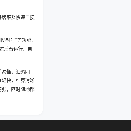
好牌率及快速自摸
测防封号”等功能，
通过后台运行、自
单易懂，汇聚四
奏轻快，结算清晰
感强，随时随地都