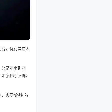
便捷。特别是在大
，总是能拿到好
如(闲来贵州麻
，实现“必胜”效
。