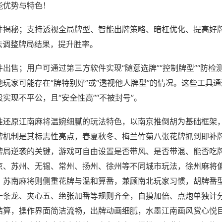
能优势与特色！
件揭秘；支持透视全局牌型、智能出牌策略、暗杠优化、提高好
法调整牌局结果，提升胜率。
出售；用户可通过第三方软件实现“随意选牌”“控制牌型”“防检
玩家可能存在“牌特别好”或“透视他人牌型”的情况。这些工具
实现不平公，且“安全性高”“不被封号”。
准还原江南麻将温婉细腻的玩法特色，以南京推倒胡为基础框架
牌机制是其标志性亮点，春夏秋冬、梅兰竹菊八张花牌抓到即补
牌局逆袭的关键，游戏可自由设置是否带风、是否带混、能否吃
京、苏州、无锡、常州、扬州、徐州等不同城市玩法，徐州麻将
，苏南麻将则侧重花牌与温和算番，兼顾南北玩家习惯，胡牌番
一条龙、夹心五、绝张加番等规则齐全，自摸加倍、点炮单独计
结算，操作界面简洁流畅，出牌动画细腻，水墨江南画风赏心悦