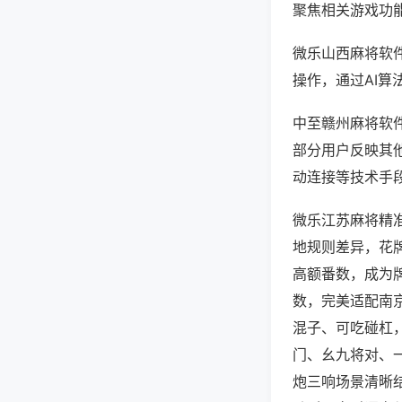
聚焦相关游戏功
微乐山西麻将软
操作，通过AI算
中至赣州麻将软件
部分用户反映其他
动连接等技术手段
微乐江苏麻将精
地规则差异，花
高额番数，成为
数，完美适配南
混子、可吃碰杠
门、幺九将对、
炮三响场景清晰