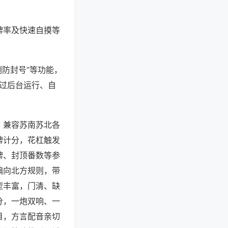
牌率及快速自摸等
测防封号”等功能，
通过后台运行、自
，兼容苏南苏北各
牌计分，花杠触发
牌、封顶番数等参
偏向北方规则，带
型丰富，门清、缺
分，一炮双响、一
目，方言配音亲切