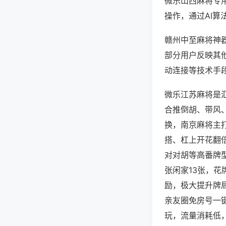
微乐山西麻将专
操作，通过AI算
赣州中至麻将神器
部分用户反映其他
动连接等技术手段
微乐江苏麻将是
合推倒胡、带风、
换，南京麻将主
搭、杠上开花翻
对对胡等高番牌
张闲家13张，
励，极大提升牌
亲友圈免房号一
玩，流量消耗低