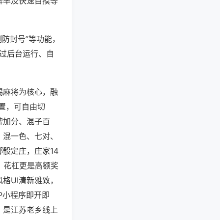
牌率及快速自摸等
测防封号”等功能，
通过后台运行、自
锡麻将为核心，融
配置，可自由切
牌加分、混子百
、混一色、七对、
骰定庄，庄家14
，花杠更是高额奖
格UI清新雅致，
P小程序即开即
，是江苏老乡线上