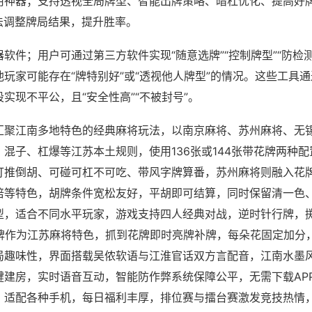
用神器；支持透视全局牌型、智能出牌策略、暗杠优化、提高好
法调整牌局结果，提升胜率。
软件；用户可通过第三方软件实现“随意选牌”“控制牌型”“防检
玩家可能存在“牌特别好”或“透视他人牌型”的情况。这些工具
实现不平公，且“安全性高”“不被封号”。
汇聚江南多地特色的经典麻将玩法，以南京麻将、苏州麻将、无
混子、杠爆等江苏本土规则，使用136张或144张带花牌两种
打推倒胡、可碰可杠不可吃、带风字牌算番，苏州麻将则融入花
倍等特色，胡牌条件宽松友好，平胡即可结算，同时保留清一色
型，适合不同水平玩家，游戏支持四人经典对战，逆时针行牌，掷
花牌作为江苏麻将特色，抓到花牌即时亮牌补牌，每朵花固定加分
局趣味性，界面搭载吴侬软语与江淮官话双方言配音，江南水墨风
键建房，实时语音互动，智能防作弊系统保障公平，无需下载AP
，适配各种手机，每日福利丰厚，排位赛与擂台赛激发竞技热情