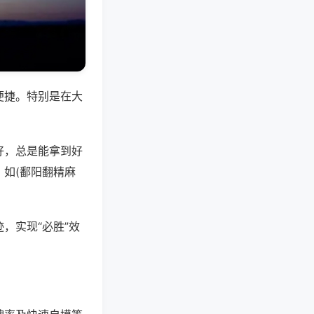
便捷。特别是在大
好，总是能拿到好
如(鄱阳翻精麻
，实现“必胜”效
。