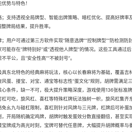
能优势与特色！
略；支持透视全局牌型、智能出牌策略、暗杠优化、提高好牌率
调整牌局结果，提升胜率。
；用户可通过第三方软件实现“随意选牌”“控制牌型”“防检测防
可能存在“牌特别好”或“透视他人牌型”的情况。这些工具通过
不平公，且“安全性高”“不被封号”。
极具东北特色的经典麻将玩法，核心以长春麻将为基础，覆盖吉
旋风蛋、搂宝、对宝、通宝等标志性“蛋文化”规则，胡牌需满足
核心条件，缺一不可，极大提升策略深度，游戏使用136张标准
可杠可吃，旋风杠、喜杠等特殊杠牌玩法独树一帜，旋风杠集齐
豁免幺九与碰杠限制，喜杠则针对风牌与三元牌，杠牌后可补蛋
则，开局随机确定鸡牌，胡牌时触发蛋效分数直接翻倍，甚至实
摸宝牌成为高光时刻，宝牌可替代任意牌，大幅提升胡牌概率与