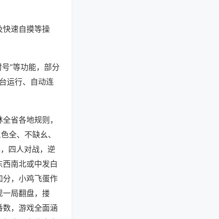
及快速自摸等操
封号”等功能，部分
后台运行、自动连
林全省各地规则，
三色全、不缺幺、
牌，四人对战，逆
东西南北或中发白
加分，小鸡飞蛋作
现一局翻盘，搂
番数，游戏全面涵