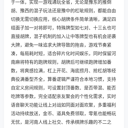
于一体，实现一游戏通玩全省，无论是豫东的推倒
胡、豫西的混子玩法还是豫中的杠呲规则，都能自由
切换无需切换应用，核心胡牌条件简单清晰，满足四
组面子加一对将即可，特殊牌型如七对、十三幺也可
直接胡牌，混子机制的加入让中等牌型也有机会逆袭
大牌，避免一味追求大牌导致的拖沓，游戏节奏紧
凑，每局耗时短，适合碎片化时间娱乐，同时保留河
南麻将特有的跑牌规则，胡牌后可继续跑牌增加番
数，将爽感拉满，杠上开花、海底捞月、抢杠胡等经
典役满番型齐全，算番逻辑严谨符合本地习惯，支持
自定义房间规则，可设置封顶番数、是否带混、能否
吃牌等参数，完全适配亲友聚会的个性化需求，实时
语音聊天功能让线上对战如同面对面欢聚，多重福利
活动持续放送，金币、道具免费领取，零氪也能畅玩
无忧，是河南人线上社交、传承棋牌乐趣的不二之