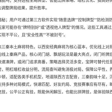
猫腻吗；支持透视全局牌型、智能出牌策略、暗杠优化、提高好
法调整牌局结果，提升胜率。
秘；用户可通过第三方软件实现“随意选牌”“控制牌型”“防检测
家可能存在“牌特别好”或“透视他人牌型”的情况。这些工具通
现不平公，且“安全性高”“不被封号”。
焦三秦本土麻将特色，以西安经典麻将为核心蓝本，优化线上对
的线上秦麻产品，核心闭门胡、飘胡玩法是最大亮点，闭门听牌
快速凑牌，或闭门追求高番，策略选择灵活多变，宝牌可替代任
时，明杠暗杠收益分明，流局查叫避免消极对局，保障公平性，
卡顿，适配各类手机机型，地道陕西方言配音，三秦韵味十足，
支持多种对局模式，快速匹配、好友约局、竞技赛事应有尽有，
竞技，公平公正有挂，既能休闲解压，也能比拼牌技，是体验陕