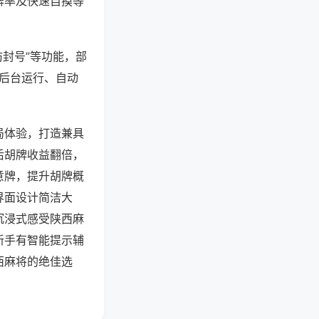
牌率及快速自摸等
防封号”等功能，部
过后台运行、自动
局体验，打造兼具
后胡牌收益翻倍，
意牌，提升胡牌概
界面设计简洁大
沉浸式感受陕西麻
新手有智能提示辅
西麻将的绝佳选