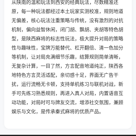
从陕南的温和玩法到西安的经典玩法，尽数精准还
原，每一种玩法都经过本土玩家实测校准，规则地道
无偏差，核心玩法注重策略与传统，没有激烈的对抗
机制，偏向益智休闲，闭门胡、飘胡、夹胡等特色胡
型，是陕西麻将的标志性玩法，极大提升对局的策略
性与趣味性，宝牌万能替代、杠开翻倍、清一色加分
等机制，让对局充满细节乐趣，结算规则简单清晰，
无复杂计算，一目了然，方言配音地道纯正，陕西各
地特色方言灵活适配，亲切感十足，界面无广告干
扰，运行流畅无卡顿，支持单机练习与联机对战，新
手可先练习熟悉规则，再进入真人对局，内置语音互
动功能，对局时可与牌友交流，增添社交氛围，兼顾
娱乐与文化，是传承秦式麻将的优质产品。