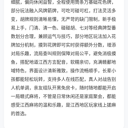
细腻，偏向休闲益智，全程使用筒条万基础花色牌，
部分玩法融入风牌箭牌，可吃可碰可杠，打法灵活多
变，胡牌规则清晰易懂，无严苛的缺门限制，新手极
易上手，门清、清一色、碰碰胡、七对等经典牌型番
数划分合理，兼顾运气与技巧，部分地区玩法加入花
牌加分机制，摸到花牌即可实时获得额外分数，增添
对局乐趣，流局查叫规则保障对局公平，避免消极摸
鱼，搭配地道江西方言配音，软糯亲切，充满赣鄱地
域特色，界面设计清新雅致，操作流畅顺手，长辈小
孩都能轻松玩转，支持多人在线匹配，真人对战告别
人机单调，亲友组队开黑免房卡，随时随地都能开启
一局赣式麻将，不管是日常休闲还是家庭聚会，都能
感受江西麻将的温和乐趣，是江西地区玩家线上搓麻
的首选。