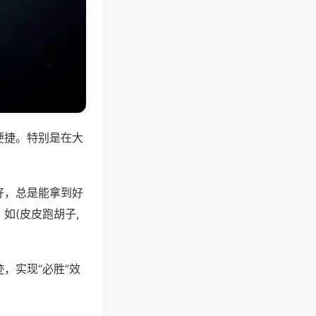
便捷。特别是在大
好，总是能拿到好
如(皮皮跑胡子,
，实现“必胜”效
。