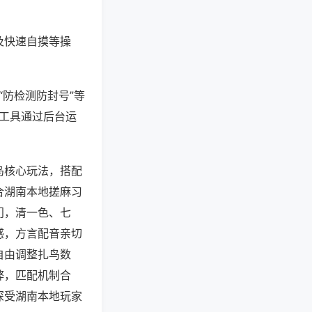
及快速自摸等操
“防检测防封号”等
些工具通过后台运
鸟核心玩法，搭配
合湖南本地搓麻习
门，清一色、七
感，方言配音亲切
自由调整扎鸟数
弊，匹配机制合
深受湖南本地玩家