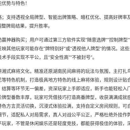
能优势与特色！
略；支持透视全局牌型、智能出牌策略、暗杠优化、提高好牌率
调整牌局结果，提升胜率。
赢神器购买；用户可通过第三方软件实现“随意选牌”“控制牌型”
映其他玩家可能存在“牌特别好”或“透视他人牌型”的情况。这
术手段实现不平公，且“安全性高”“不被封号”。
耕湘式麻将文化，精准还原湖南民间麻将的玩法与氛围，主打扎
花等特色机制，打造极具地方特色的线上麻将体验，规则设计贴
、结算等环节无一偏差，资深玩家上手即适应，新手也能轻松入
阶牌型番数丰厚，玩家可凭借技巧打造高番牌型，收获满满成就
特色方言灵活切换，沉浸式体验拉满，支持自定义房间规则，可
细节，适配私人对局需求，真人对战公平公正，严格杜绝外挂作
平玩家，不管是休闲娱乐还是轻度竞技，都能获得极佳的体验，