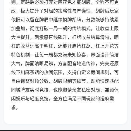
则，定缺后必须打完对应花色才能胡牌，全程不可更
改，极大提升了对局的策略性与严谨性，胡牌后玩家
依旧可以留在牌局中继续摸牌胡牌，分数能够持续累
加叠加，彻底打破一局一胡的传统模式，让收益上限
大幅提升，刺激感直线飙升，杠牌收益结算清晰，暗
杠的收益远高于明杠，还能开启抢杠胡、杠上开花等
特色机制，让每一局都充满未知惊喜，界面设计简洁
大气，牌面清晰易辨，方言配音地道传神，完美还原
线下川麻茶馆的热闹氛围，支持自定义房间规则，可
自由调整封顶分数、胡牌限制等细节，既能快速匹配
同城牌友实时竞技，也能邀请亲友私密对局，兼顾休
闲娱乐与轻度竞技，全方位满足不同玩家的搓麻需
求。