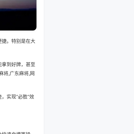
便捷。特别是在大
能拿到好牌，甚至
将,广东麻将,网
，实现“必胜”效
。