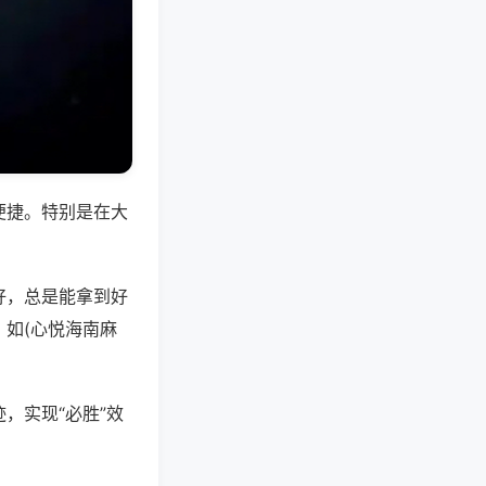
便捷。特别是在大
好，总是能拿到好
如(心悦海南麻
，实现“必胜”效
。