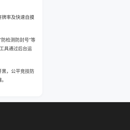
好牌率及快速自摸
“防检测防封号”等
些工具通过后台运
开黑，公平竞技防
趣。