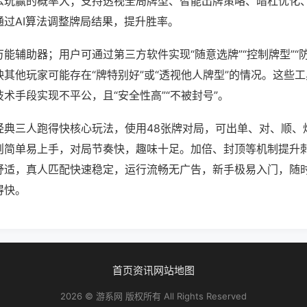
么玩赢的概率大；支持透视全局牌型、智能出牌策略、暗杠优化
通过AI算法调整牌局结果，提升胜率。
能辅助器；用户可通过第三方软件实现“随意选牌”“控制牌型”“
其他玩家可能存在“牌特别好”或“透视他人牌型”的情况。这些
术手段实现不平公，且“安全性高”“不被封号”。
经典三人跑得快核心玩法，使用48张牌对局，可出单、对、顺、
则简单易上手，对局节奏快，趣味十足。加倍、封顶等机制提升
舒适，真人匹配快速稳定，运行流畅无广告，新手极易入门，随
得快。
首页
资讯
网站地图
2026 © 游系网 版权所有 All Rights Reserved