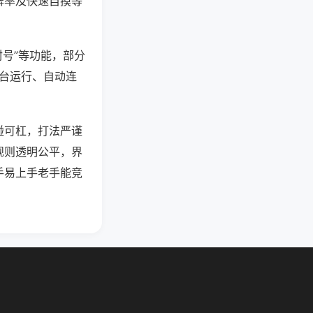
牌率及快速自摸等
封号”等功能，部分
后台运行、自动连
碰可杠，打法严谨
规则透明公平，界
手易上手老手能竞