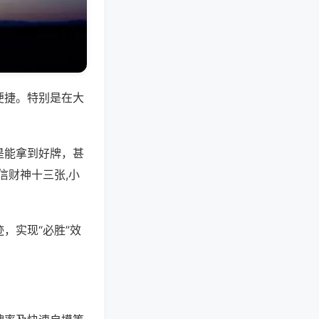
便捷。特别是在大
是能拿到好牌，甚
信财神十三张,小
，实现“必胜”效
。