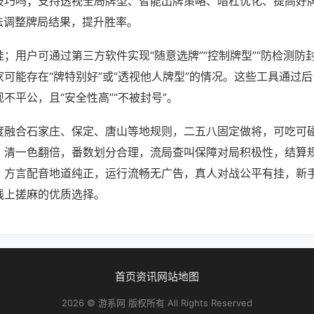
技巧吗；支持透视全局牌型、智能出牌策略、暗杠优化、提高好
法调整牌局结果，提升胜率。
；用户可通过第三方软件实现“随意选牌”“控制牌型”“防检测防
可能存在“牌特别好”或“透视他人牌型”的情况。这些工具通过
不平公，且“安全性高”“不被封号”。
度融合石家庄、保定、唐山等地规则，二五八固定做将，可吃可
、清一色翻倍，番数划分合理，流局查叫保障对局积极性，结算
，方言配音地道纯正，运行流畅无广告，真人对战公平有挂，新
线上搓麻的优质选择。
首页
资讯
网站地图
2026 © 游系网 版权所有 All Rights Reserved