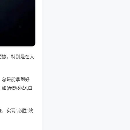
便捷。特别是在大
，总是能拿到好
如(闲逸碰胡,白
，实现“必胜”效
。